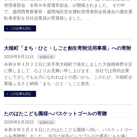
管理者部会 令和８年度通常総会」が開催されました。 その中
で、盛岡西警察署長・盛岡地区安全運転管理者部会長連合の優良運
転者表彰を当社従業員が受賞致しました。 …
この記事を読む
大槌町「まち・ひと・しごと創生寄附活用事業」への寄附
2026年6月11日
お知らせ
令和８年４月２２日に岩手県大槌町で発生しました大規模林野火災
に際しまして、心よりお見舞い申し上げます。 当社では県内企業
として少しでもお力になれればとの思いから、このたび、大槌町企
業版ふるさと納税「まち・ひと・しごと創生 …
この記事を読む
たのはたこども園様へバスケットゴールの寄贈
2026年5月26日
お知らせ
令和８年５月２６日にたのはたこども園様へ伺い、バスケットゴー
ルを寄贈致しました。 当日は岩手ビックブルズの選手にもお越し