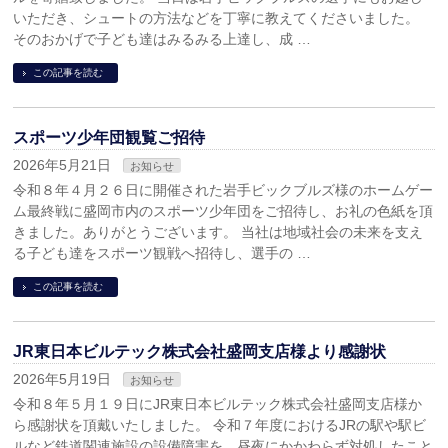
いただき、シュートの方法などを丁寧に教えてくださいました。
そのおかげで子ども達はみるみる上達し、成 …
この記事を読む
スポーツ少年団観覧ご招待
2026年5月21日
お知らせ
令和８年４月２６日に開催された岩手ビックブルズ様のホームゲー
ム最終戦に盛岡市内のスポーツ少年団をご招待し、お礼の色紙を頂
きました。ありがとうございます。 当社は地域社会の未来を支え
る子ども達をスポーツ観戦へ招待し、選手の …
この記事を読む
JR東日本ビルテック株式会社盛岡支店様より感謝状
2026年5月19日
お知らせ
令和８年５月１９日にJR東日本ビルテック株式会社盛岡支店様か
ら感謝状を頂戴いたしました。 令和７年度におけるJRの駅や駅ビ
ルなど鉄道関連施設の設備障害を、昼夜にかかわらず対処したこと