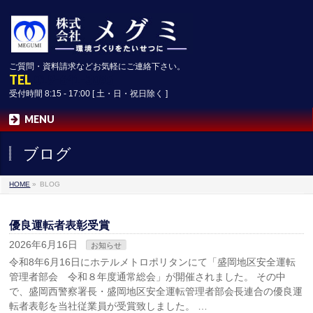
ご質問・資料請求などお気軽にご連絡下さい。
TEL
019-641-3095
受付時間 8:15 - 17:00 [ 土・日・祝日除く ]
MENU
ブログ
HOME
»
BLOG
優良運転者表彰受賞
2026年6月16日
お知らせ
令和8年6月16日にホテルメトロポリタンにて「盛岡地区安全運転
管理者部会 令和８年度通常総会」が開催されました。 その中
で、盛岡西警察署長・盛岡地区安全運転管理者部会長連合の優良運
転者表彰を当社従業員が受賞致しました。 …