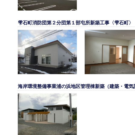
雫石町消防団第２分団第１部屯所新築工事〈雫石町〉
海岸環境整備事業浦の浜地区管理棟新築（建築・電気