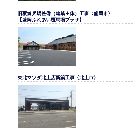
旧覆練兵場整備（建築主体）工事〈盛岡市〉
【盛岡ふれあい覆馬場プラザ】
東北マツダ北上店新築工事〈北上市〉