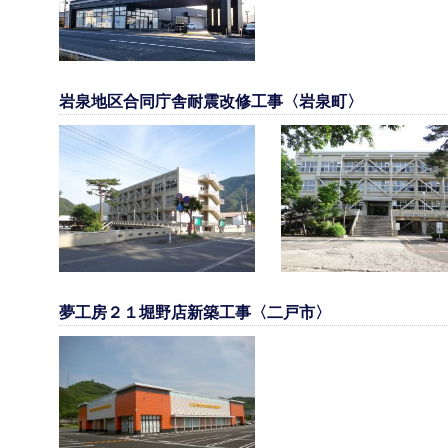
岩泉地区合同庁舎耐震改修工事〈岩泉町〉
夢工房２１堀野店新築工事〈二戸市〉