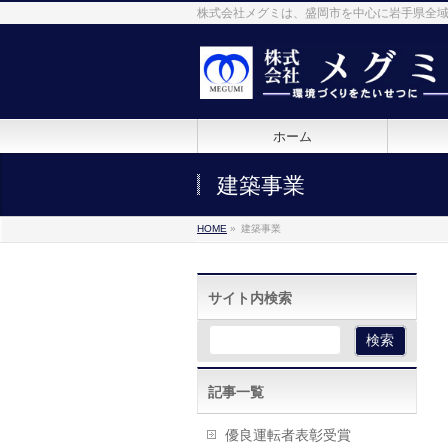
株式会社メグミは、盛岡市を中心に岩手県全
ホーム
建築事業
HOME
»
建築事業
サイト内検索
記事一覧
優良運転者表彰受賞