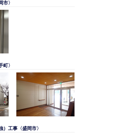
岡市〉
手町〉
強）工事〈盛岡市〉