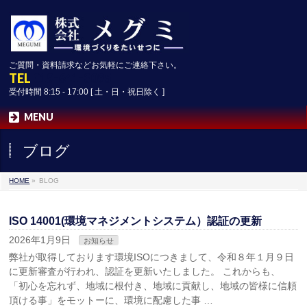
ご質問・資料請求などお気軽にご連絡下さい。
TEL
019-641-3095
受付時間 8:15 - 17:00 [ 土・日・祝日除く ]
MENU
ブログ
HOME
»
BLOG
ISO 14001(環境マネジメントシステム）認証の更新
2026年1月9日
お知らせ
弊社が取得しております環境ISOにつきまして、令和８年１月９日
に更新審査が行われ、認証を更新いたしました。 これからも、
「初心を忘れず、地域に根付き、地域に貢献し、地域の皆様に信頼
頂ける事」をモットーに、環境に配慮した事 …