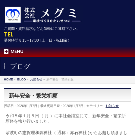
ご質問・資料請求などお気軽にご連絡下さい。
TEL
019-641-3095
受付時間 8:15 - 17:00 [ 土・日・祝日除く ]
MENU
ブログ
HOME
»
BLOG
»
お知らせ
»
新年安全・繁栄祈願
新年安全・繁栄祈願
投稿日 : 2026年1月7日
最終更新日時 : 2026年1月7日
カテゴリー :
お知らせ
令和８年１月５日（ 月 ）に本社会議室にて、新年安全・繁栄祈
願祭を執り行いました。
紫波町の志賀理和氣神社（ 通称：赤石神社 )からお越し頂きまし